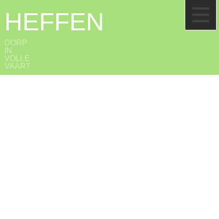
HEFFEN
DORP
IN
VOLLE
VAART