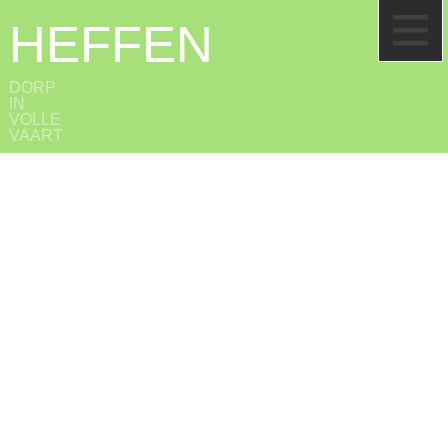
HEFFEN
DORP
IN
VOLLE
VAART