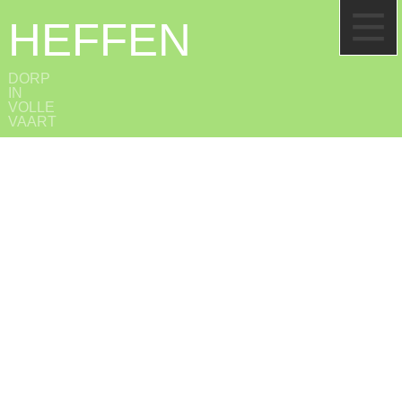
HEFFEN
DORP
IN
VOLLE
VAART